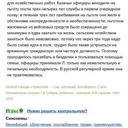
для хозяйственных работ. Казачьи офицеры виходили на
льготу после трех-четырех лет службы в первом очередном
полку; в течение трех лет пребмвания на льготе они жили в
обстановке неопределенности и необеспеченности; льготное
жалованье из войсковых средств было сокращено до
минимума и едва хватало на жизнь, сельским хозяйством
заняться было невозможно, потому что через три года надо
было снова идти в полк, трудно было также устроиться на
временную гражданскую или частную должность. Поэтому
приходилось прозябать в безделии и пользоваться помощью
семьи; офицеры принимали Л. только как нежелательную и
печальную необходимость. В русской регулярной армии она
не практиковалась.
Казачий словарь-справочник. — Сан. Ансельмо, Калифорния, С.Ш.А.
.
Составитель словаря Г.В.Губарев, редактор - издатель А.И.Скрылов
.
1966-
1970
.
Игры ⚽
Нужно решить контрольную?
Синонимы
:
бенефиций
,
облегчение
,
послабление
,
право
,
преимущество
,