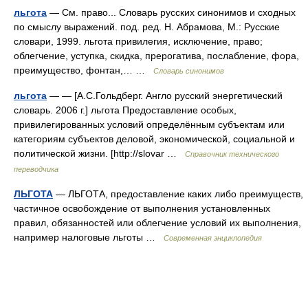
льгота
— См. право... Словарь русских синонимов и сходных
по смыслу выражений. под. ред. Н. Абрамова, М.: Русские
словари, 1999. льгота привилегия, исключение, право;
облегчение, уступка, скидка, прерогатива, послабление, фора,
преимущество, фонтан,… …
Словарь синонимов
льгота
— — [А.С.Гольдберг. Англо русский энергетический
словарь. 2006 г.] льгота Предоставление особых,
привилегированных условий определённым субъектам или
категориям субъектов деловой, экономической, социальной и
политической жизни. [http://slovar …
Справочник технического
переводчика
ЛЬГОТА
— ЛЬГОТА, предоставление каких либо преимуществ,
частичное освобождение от выполнения установленных
правил, обязанностей или облегчение условий их выполнения,
например налоговые льготы …
Современная энциклопедия