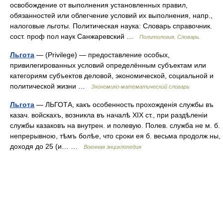
освобождение от выполнения установленных правил,
обязанностей или облегчение условий их выполнения, напр.,
налоговые льготы. Политическая наука: Словарь справочник.
сост. проф пол наук Санжаревский …
Политология. Словарь.
Льгота
— (Privilege) — предоставление особых,
привилегированных условий определённым субъектам или
категориям субъектов деловой, экономической, социальной и
политической жизни …
Экономико-математический словарь
Льгота
— ЛЬГОТА, какъ особенность прохожденія службы въ
казач. войскахъ, возникла въ началѣ XIX ст., при раздѣленіи
службы казаковъ на внутрен. и полевую. Полев. служба не м. б.
непрерывною, тѣмъ болѣе, что сроки ея б. весьма продолж ны,
доходя до 25 (и… …
Военная энциклопедия