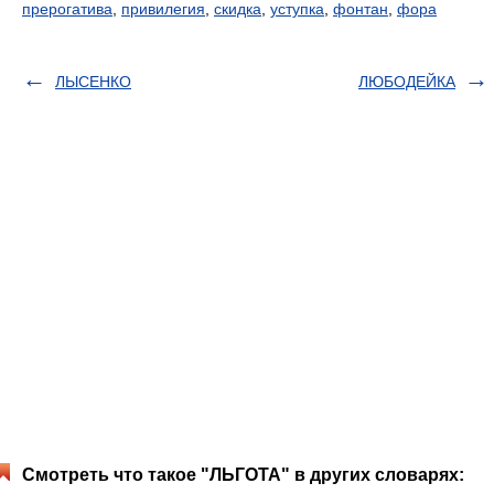
прерогатива
,
привилегия
,
скидка
,
уступка
,
фонтан
,
фора
ЛЫСЕНКО
ЛЮБОДЕЙКА
Смотреть что такое "ЛЬГОТА" в других словарях: