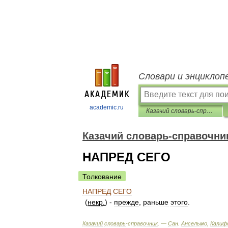
Словари и энциклоп
academic.ru
Казачий словарь-справочник
Казачий словарь-справочни
НАПРЕД СЕГО
Толкование
НАПРЕД
СЕГО
(
некр
.
) -
прежде
,
раньше
этого
.
Казачий
словарь
-
справочник
. —
Сан
.
Ансельмо
,
Калиф