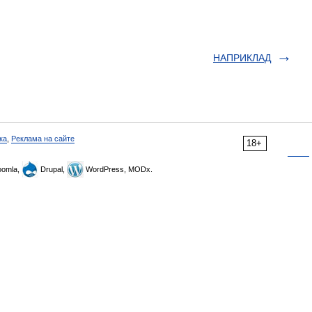
НАПРИКЛАД
ка
,
Реклама на сайте
18+
omla,
Drupal,
WordPress, MODx.