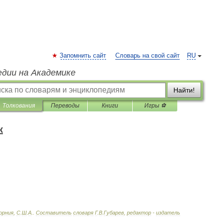
Запомнить сайт
Словарь на свой сайт
RU
едии на Академике
Найти!
Толкования
Переводы
Книги
Игры ⚽
к
орния
,
С
.
Ш
.
А
.
.
Составитель
словаря
Г
.
В
.
Губарев
,
редактор
-
издатель