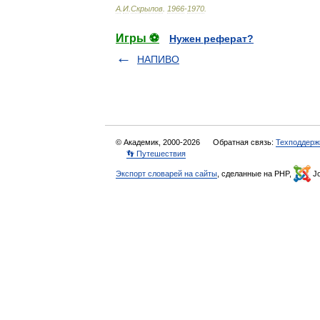
А
.
И
.
Скрылов
.
1966
-
1970
.
Игры ⚽
Нужен реферат?
НАПИВО
© Академик, 2000-2026
Обратная связь:
Техподдерж
👣 Путешествия
Экспорт словарей на сайты
, сделанные на PHP,
Jo