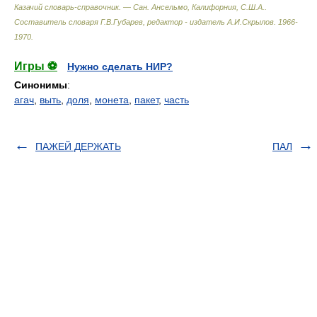
Казачий словарь-справочник. — Сан. Ансельмо, Калифорния, С.Ш.А.
.
Составитель словаря Г.В.Губарев, редактор - издатель А.И.Скрылов
.
1966-
1970
.
Игры ⚽
Нужно сделать НИР?
Синонимы
:
агач
,
выть
,
доля
,
монета
,
пакет
,
часть
ПАЖЕЙ ДЕРЖАТЬ
ПАЛ