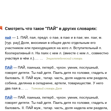
Смотреть что такое "ПАЙ" в других словарях:
пай
— 1. ПАЙ, пая, предл. о пае, в паю и в пае; мн. паи; м.
[тур. pay] Доля, вносимая в общее дело отдельным его
участником или приходящаяся на кого л. Вступительный п.
Кооперативный п. На паях с кем л. (вместе с кем л., совместно
участвуя в чём л.).… …
Энциклопедический словарь
ПАЙ
— ПАЙ, паинька, петерб., чухон. умник, послушный,
говорят дитяти. Ты пай дитя. Паить дитя по головке, гладить и
баловать. II. ПАЙ муж., татар. часть, доля надела или раздела,
собина, делянка в складчине, артели, товариществе. У него
два пая в… …
Толковый словарь Даля
ПАЙ
— ПАЙ, паинька, петерб., чухон. умник, послушный,
говорят дитяти. Ты пай дитя. Паить дитя по головке, гладить и
баловать. II. ПАЙ муж., татар. часть, доля надела или раздела,