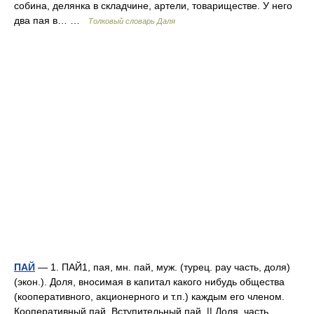
собина, делянка в складчине, артели, товариществе. У него
два пая в… …
Толковый словарь Даля
ПАЙ
— 1. ПАЙ1, пая, мн. пай, муж. (турец. рау часть, доля)
(экон.). Доля, вносимая в капитал какого нибудь общества
(кооперативного, акционерного и т.п.) каждым его членом.
Кооперативный пай. Вступительный пай. || Доля, часть,