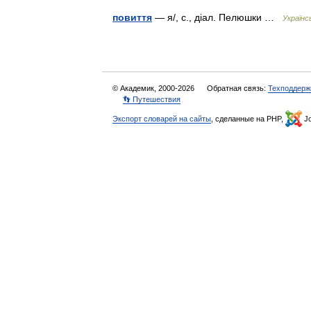
повиття
— я/, с., діал. Пелюшки …
Українс
© Академик, 2000-2026
Обратная связь:
Техподдерж
👣 Путешествия
Экспорт словарей на сайты
, сделанные на PHP,
Jo