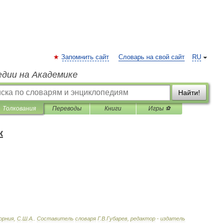
Запомнить сайт
Словарь на свой сайт
RU
едии на Академике
Найти!
Толкования
Переводы
Книги
Игры ⚽
к
орния
,
С
.
Ш
.
А
.
.
Составитель
словаря
Г
.
В
.
Губарев
,
редактор
-
издатель