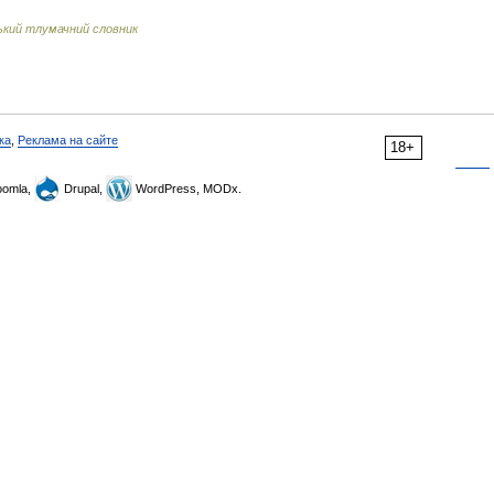
ький тлумачний словник
ка
,
Реклама на сайте
18+
omla,
Drupal,
WordPress, MODx.