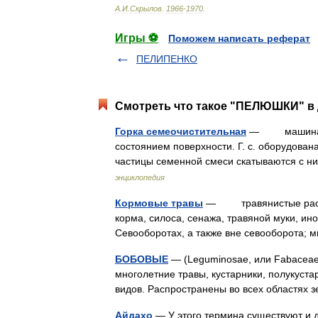
А
.
И
.
Скрылов
.
1966
-
1970
.
Игры ⚽
Поможем написать реферат
ПЕЛИПЕНКО
Смотреть что такое "ПЕЛЮШКИ" в 
Горка семеочистительная
— машина для
состоянием поверхности. Г. с. оборудова
частицы семенной смеси скатываются с 
энциклопедия
Кормовые травы
— травянистые растени
корма, силоса, сенажа, травяной муки, ино
Севооборотах, а также вне севооборота; 
БОБОВЫЕ
— (Leguminosae, или Fabaceae
многолетние травы, кустарники, полукуста
видов. Распространены во всех областях
Айдахо
— У этого термина существуют и д