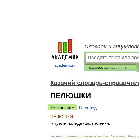
Словари и энциклоп
academic.ru
Казачий словарь-справочник
Казачий словарь-справочни
ПЕЛЮШКИ
Толкование
Перевод
ПЕЛЮШКИ
-
туалет
младенца
,
пеленки
.
Казачий
словарь
-
справочник
. —
Сан
.
Ансельмо
,
Калиф