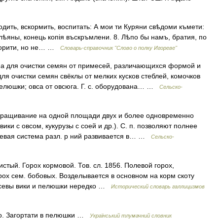
одить, вскормить, воспитать: А мои ти Куряни свѣдоми къмети:
ѣяны, конець копія въскръмлени. 8. Лѣпо бы намъ, братия, по
 творити, но не… …
Словарь-справочник "Слово о полку Игореве"
 для очистки семян от примесей, различающихся формой и
для очистки семян свёклы от мелких кусков стеблей, комочков
 пелюшки; овса от овсюга. Г. с. оборудована… …
Сельско-
ращивание на одной площади двух и более одновременно
ики с овсом, кукурузы с соей и др.). С. п. позволяют полнее
невая система разл. р ний развивается в… …
Сельско-
истый. Горох кормовой. Тов. сл. 1856. Полевой горох,
рох сем. бобовых. Возделывается в основном на корм скоту
посевы вики и пелюшки нередко …
Исторический словарь галлицизмов
дко. Загортати в пелюшки …
Український тлумачний словник