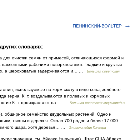
ПЕНИНСКИЙ-ВОЛЬТЕР
других словарях:
 очистки семян от примесей, отличающихся формой и
на наклонными рабочими поверхностями. Гладкие и круглые
них, а шероховатые задерживаются и… …
Большая советская
я, используемые на корм скоту в виде сена, зелёного
гда зерна. К. т. возделываются в полевых и кормовых
многие К. т. произрастают на… …
Большая советская энциклопедия
), обширное семейство двудольных растений. Одно и
рники, лианы и деревья. Около 700 родов и более 17 000
 земного шара, хотя деревья… …
Энциклопедия Кольера
ругие значения, см. Айдахо (значения). Штат США Айдахо