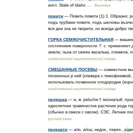
англ. State of Idaho …
Википедия
повити
— Повить повити (1) 1. Образно: р
подъ трубами повити, подъ шеломы възлел
вся дни зла не творити, но всегда добро
ГОРКА СЕМЯОЧИСТИТЕЛЬНАЯ
— машина
состоянием поверхности. Г. с. применяют 
земли; льна от семян василька, плевела,
хозяйственный энциклопедический словарь
СМЕШАННЫЕ ПОСЕВЫ
— совместное вы
посеянных р ний (клевера с тимофеевкой, в
использовать почвенное плодородие (кор
хозяйственный энциклопедический словарь
пелюшка
— и, ж. peluche f. мохнатый, пуш
однолетнее травянистое растение рода го
(обычно в смеси с овсом). СЭС. Летние 
русского языка
пеленати
— а/ю, а/єш, недок., перех., рі