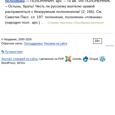
полонянин
— ПОЛОНЯНИН, арх. – То же, что ПОЛОНЕННИК.
– Остынь, браты! Честь ли русскому воителю оравой
расправляться с безоружным полонянином! (2. 166). См.
Самотик Пасс. сл. 197: полоняник, полонянин «пленник»
(народно поэт., арх.) …
Словарь трилогии «Государева вотчина»
© Академик, 2000-2026
18+
Обратная связь:
Техподдержка
,
Реклама на сайте
👣 Путешествия
Экспорт словарей на сайты
, сделанные на PHP,
Joomla,
Drupal,
WordPress, MODx.