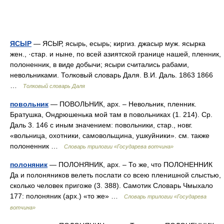
ЯСЫР
— ЯСЫР, ясырь, есырь; киргиз. джасыр муж. ясырка
жен., ·стар. и ныне, по всей азиятской границе нашей, пленник,
полоненник, в виде добычи; ясыри считались рабами,
невольниками. Толковый словарь Даля. В.И. Даль. 1863 1866
…
Толковый словарь Даля
повольник
— ПОВОЛЬНИК, арх. – Невольник, пленник.
Братушка, Ондрюшенька мой там в повольниках (1. 214). Ср.
Даль 3. 146 с иным значением: повольники, стар., новг.
«вольница, охотники, самовольщина, ушкуйники». см. также
полоненник …
Словарь трилогии «Государева вотчина»
полоняник
— ПОЛОНЯНИК, арх. – То же, что ПОЛОНЕННИК
Да и полоняников велеть послати со всею пленишной слыстью,
сколько человек пригоже (3. 388). Самотик Словарь Чмыхало
177: полоняник (арх.) «то же» …
Словарь трилогии «Государева
вотчина»