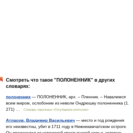
Смотреть что такое "ПОЛОНЕННИК" в других
словарях:
полоненник
— ПОЛОНЕННИК, арх. – Пленник. – Навалимся
всем миром, ослобоним из неволи Ондрюшку полоненника (1.
271) …
Словарь трилогии «Государева вотчина»
Атласов, Владимир Васильевич
— место и год рождения
его неизвестны, убит в 1711 году в Нижнекамчатском остроге.
Он происходил из устюжской крестьянской семьи, которую