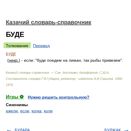
Казачий словарь-справочник
БУДЕ
Толкование
Перевод
БУДЕ
(
некр.
) - если: "буде поедем на лиман, так рыбы привезем".
Казачий словарь-справочник. — Сан. Ансельмо, Калифорния, С.Ш.А.
.
Составитель словаря Г.В.Губарев, редактор - издатель А.И.Скрылов
.
1966-
1970
.
Игры ⚽
Нужно решить контрольную?
Синонимы
:
ежели
,
если
,
когда
,
коли
БУДАРА
БУДЖАК