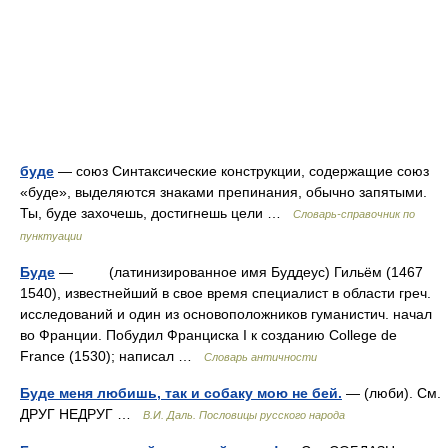
буде
— союз Синтаксические конструкции, содержащие союз
«буде», выделяются знаками препинания, обычно запятыми.
Ты, буде захочешь, достигнешь цели …
Словарь-справочник по
пунктуации
Буде
— (латинизированное имя Буддеус) Гильём (1467
1540), известнейший в свое время специалист в области греч.
исследований и один из основоположников гуманистич. начал
во Франции. Побудил Франциска I к созданию College de
France (1530); написал …
Словарь античности
Буде меня любишь, так и собаку мою не бей.
— (люби). См.
ДРУГ НЕДРУГ …
В.И. Даль. Пословицы русского народа