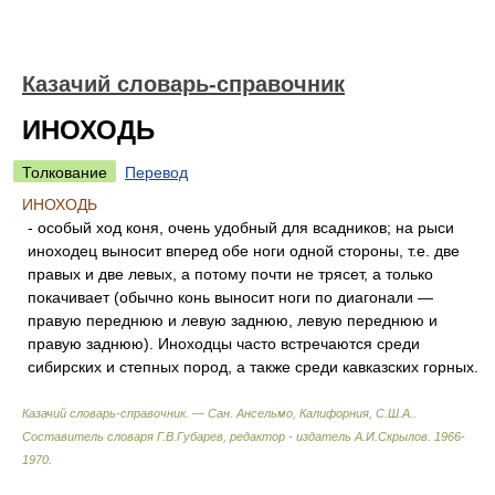
Казачий словарь-справочник
ИНОХОДЬ
Толкование
Перевод
ИНОХОДЬ
- особый ход коня, очень удобный для всадников; на рыси
иноходец выносит вперед обе ноги одной стороны, т.е. две
правых и две левых, а потому почти не трясет, а только
покачивает (обычно конь выносит ноги по диагонали —
правую переднюю и левую заднюю, левую переднюю и
правую заднюю). Иноходцы часто встречаются среди
сибирских и степных пород, а также среди кавказских горных.
Казачий словарь-справочник. — Сан. Ансельмо, Калифорния, С.Ш.А.
.
Составитель словаря Г.В.Губарев, редактор - издатель А.И.Скрылов
.
1966-
1970
.