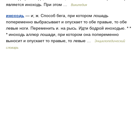
является иноходь. При этом …
Википедия
иноходь
— и; ж. Способ бега, при котором лошадь
попеременно выбрасывает и опускает то обе правые, то обе
левые ноги. Переменить и. на рысь. Идти бодрой иноходью. * *
* иноходь аллюр лошади, при котором она попеременно
выносит и опускает то правые, то левые …
Энциклопедический
словарь